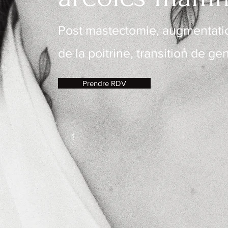
Post mastectomie, augmentati
de la poitrine, transition de ge
Prendre RDV