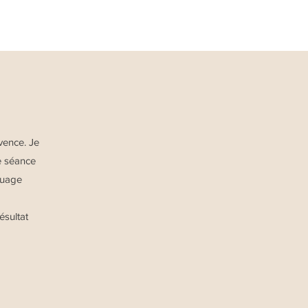
vence. Je
re séance
ouage
ésultat