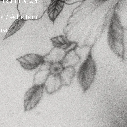
on/réduction
nre.