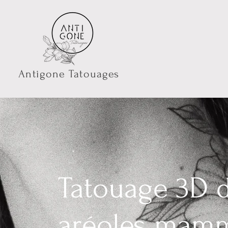
Antigone Tatouages
Tatouage 3D 
aréoles mamm