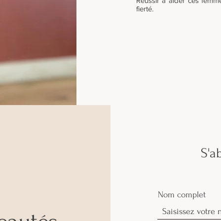
Réussir à aider ces femme
fierté.
S'a
Nom complet