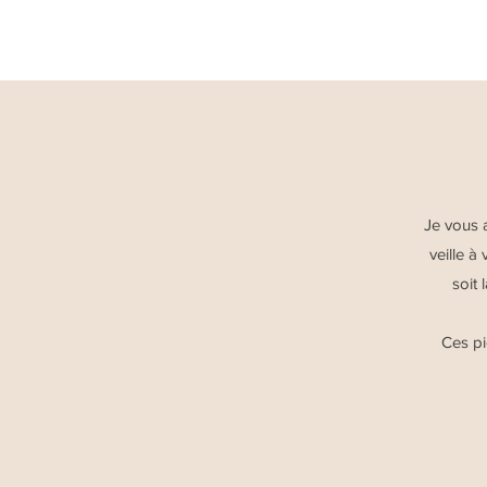
Je vous a
veille à
soit 
Ces pi